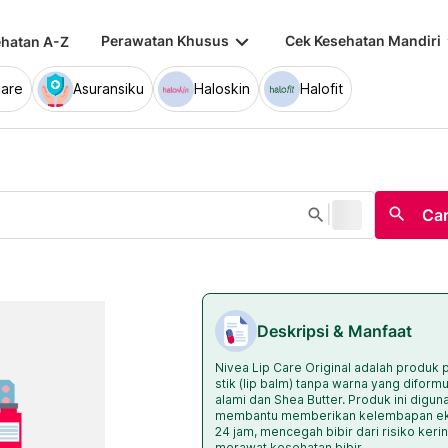
keyboard_arrow_down
keybo
Perawatan Khusus
Cek Kesehatan Mandiri
hatan A-Z
are
Asuransiku
Haloskin
Halofit
|
search
search
Car
Deskripsi & Manfaat
Nivea Lip Care Original adalah produk
stik (lip balm) tanpa warna yang difor
alami dan Shea Butter. Produk ini digun
membantu memberikan kelembapan ekst
24 jam, mencegah bibir dari risiko ker
merawat kesehatan bibir.