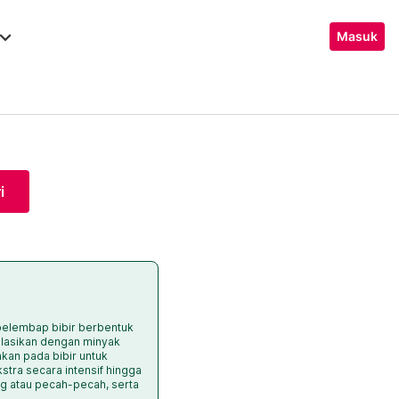
ard_arrow_down
Masuk
i
 pelembap bibir berbentuk
mulasikan dengan minyak
akan pada bibir untuk
ra secara intensif hingga
ing atau pecah-pecah, serta