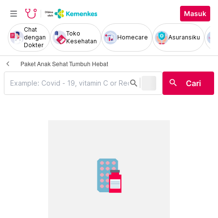
Masuk
Chat
Toko
dengan
Homecare
Asuransiku
Kesehatan
Dokter
Paket Anak Sehat Tumbuh Hebat
|
search
search
Cari