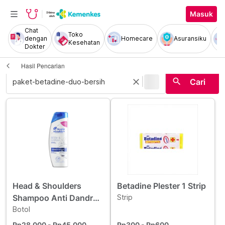
Masuk
Chat
Toko
dengan
Homecare
Asuransiku
Kesehatan
Dokter
Hasil Pencarian
|
search
close
Cari
Head & Shoulders
Betadine Plester 1 Strip
Shampoo Anti Dandruff
Strip
Bersih dan Harum 160
Botol
ml
Rp28.000
- Rp45.000
Rp300
- Rp600