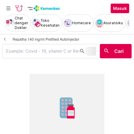
Masuk
Chat
Toko
dengan
Homecare
Asuransiku
Kesehatan
Dokter
Repatha 140 mg/ml Prefilled Autoinjector
|
search
search
Cari