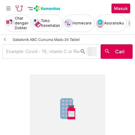
Masuk
Chat
Toko
dengan
Homecare
Asuransiku
Kesehatan
Dokter
Sakatonik ABC Curcuma Madu 24 Tablet
|
search
search
Cari