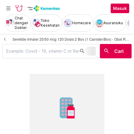
Masuk
Chat
Toko
dengan
Homecare
Asuransiku
Kesehatan
Dokter
Seretide Inhaler 25/50 mcg 120 Dosis 2 Box (1 Canister/Box) - Obat Rutin
|
search
search
Cari