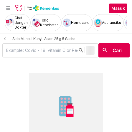
Masuk
Chat
Toko
dengan
Homecare
Asuransiku
Kesehatan
Dokter
Sido Muncul Kunyit Asam 25 g 5 Sachet
|
search
search
Cari