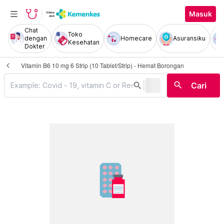
Masuk
Chat
Toko
dengan
Homecare
Asuransiku
Kesehatan
Dokter
Vitamin B6 10 mg 6 Strip (10 Tablet/Strip) - Hemat Borongan
|
search
search
Cari