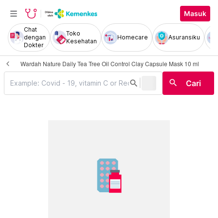
Masuk
Chat
Toko
dengan
Homecare
Asuransiku
Kesehatan
Dokter
Wardah Nature Daily Tea Tree Oil Control Clay Capsule Mask 10 ml
|
search
search
Cari