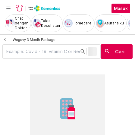
Masuk
Chat
Toko
dengan
Homecare
Asuransiku
Kesehatan
Dokter
Wegovy 3 Month Package
|
search
search
Cari