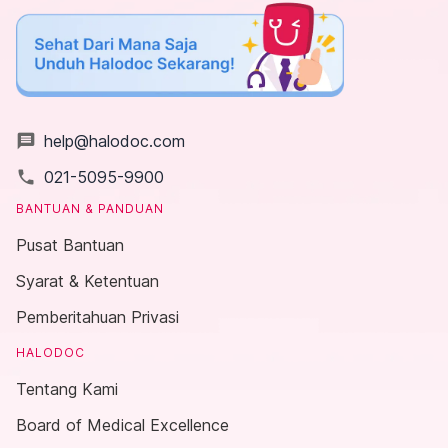
message
help@halodoc.com
local_phone
021-5095-9900
BANTUAN & PANDUAN
Pusat Bantuan
Syarat & Ketentuan
Pemberitahuan Privasi
HALODOC
Tentang Kami
Board of Medical Excellence