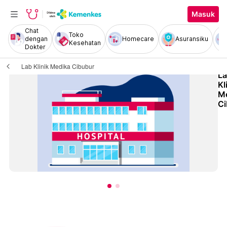
Masuk
Chat
Toko
dengan
Homecare
Asuransiku
Kesehatan
Dokter
Lab Klinik Medika Cibubur
L
Kl
M
Ci