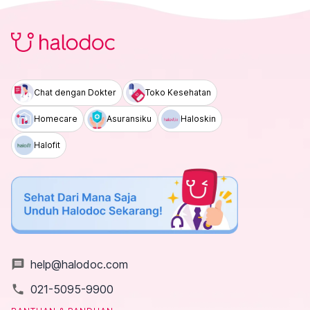
Chat dengan Dokter
Toko Kesehatan
Homecare
Asuransiku
Haloskin
Halofit
message
help@halodoc.com
local_phone
021-5095-9900