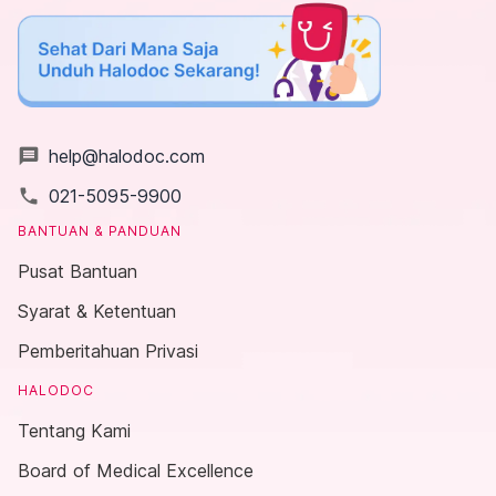
message
help@halodoc.com
local_phone
021-5095-9900
BANTUAN & PANDUAN
Pusat Bantuan
Syarat & Ketentuan
Pemberitahuan Privasi
HALODOC
Tentang Kami
Board of Medical Excellence