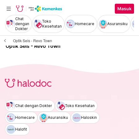
Masuk
Chat
Toko
dengan
Homecare
Asuransiku
Kesehatan
Dokter
Optik Seis - Revo Town
Optik Seis - Revo Town
Chat dengan Dokter
Toko Kesehatan
Homecare
Asuransiku
Haloskin
Halofit