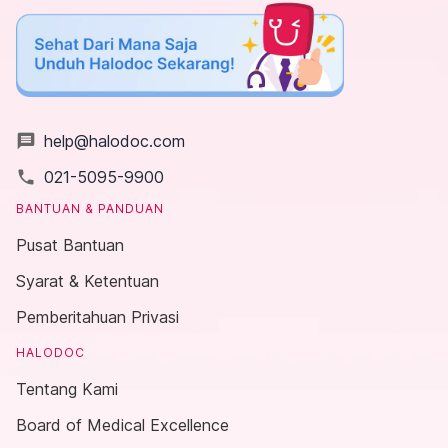
message
help@halodoc.com
local_phone
021-5095-9900
BANTUAN & PANDUAN
Pusat Bantuan
Syarat & Ketentuan
Pemberitahuan Privasi
HALODOC
Tentang Kami
Board of Medical Excellence