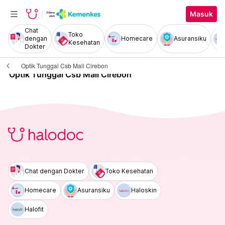
Masuk
Chat
Toko
dengan
Homecare
Asuransiku
Kesehatan
Dokter
Optik Tunggal Csb Mall Cirebon
Optik Tunggal Csb Mall Cirebon
Chat dengan Dokter
Toko Kesehatan
Homecare
Asuransiku
Haloskin
Halofit