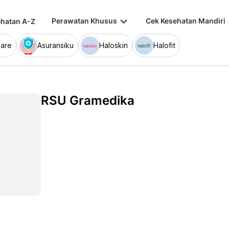
keyboard_arrow_down
keybo
Perawatan Khusus
Cek Kesehatan Mandiri
hatan A-Z
are
Asuransiku
Haloskin
Halofit
RSU Gramedika