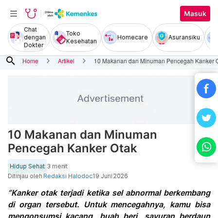
Masuk
Chat
Toko
dengan
Homecare
Asuransiku
Kesehatan
Dokter
search
Home
Artikel
10 Makanan dan Minuman Pencegah Kanker 
10 Makanan dan Minuman
Pencegah Kanker Otak
Hidup Sehat
3 menit
Ditinjau oleh
Redaksi Halodoc
19 Juni 2026
“Kanker otak terjadi ketika sel abnormal berkembang
di organ tersebut. Untuk mencegahnya, kamu bisa
mengonsumsi kacang, buah beri, sayuran berdaun