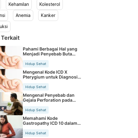
Kehamilan
Kolesterol
nsi
Anemia
Kanker
uksi
 Terkait
Pahami Berbagai Hal yang
Menjadi Penyebab Buta
Warna
Hidup Sehat
Mengenal Kode ICD X
Pterygium untuk Diagnosis
Mata
Hidup Sehat
Mengenal Penyebab dan
Gejala Perforation pada
Tubuh
Hidup Sehat
Memahami Kode
Gastropathy ICD 10 dalam
Rekam Medis Pasien
Hidup Sehat