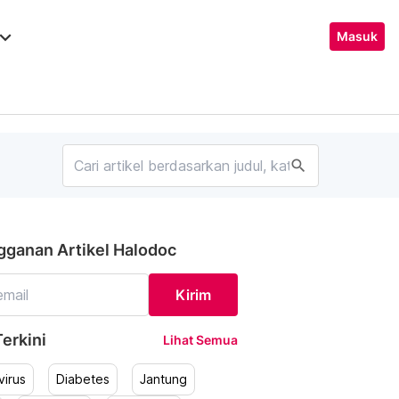
ard_arrow_down
Masuk
search
gganan Artikel Halodoc
Kirim
erkini
Lihat Semua
irus
Diabetes
Jantung