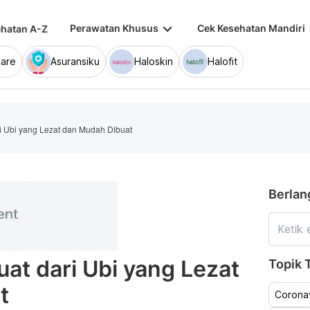
keyboard_arrow_down
keybo
Perawatan Khusus
Cek Kesehatan Mandiri
hatan A-Z
are
Asuransiku
Haloskin
Halofit
i Ubi yang Lezat dan Mudah Dibuat
Berlan
at dari Ubi yang Lezat
Topik T
t
Coronav