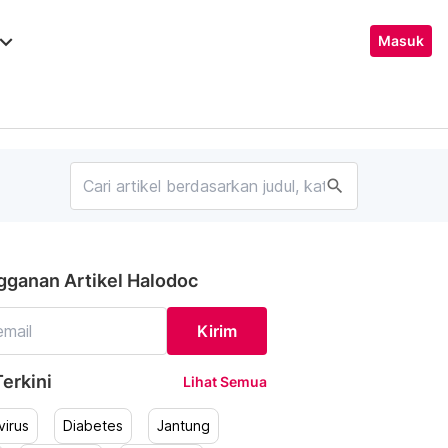
ard_arrow_down
Masuk
search
gganan Artikel Halodoc
Kirim
erkini
Lihat Semua
irus
Diabetes
Jantung