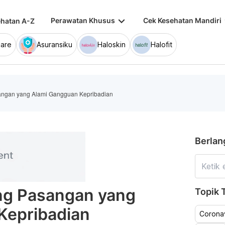
keyboard_arrow_down
keybo
Perawatan Khusus
Cek Kesehatan Mandiri
hatan A-Z
are
Asuransiku
Haloskin
Halofit
ngan yang Alami Gangguan Kepribadian
Berlan
ng Pasangan yang
Topik T
Kepribadian
Coronav