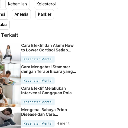
Kehamilan
Kolesterol
nsi
Anemia
Kanker
uksi
 Terkait
Cara Efektif dan Alami How
to Lower Cortisol Setiap
Hari
Kesehatan Mental
Cara Mengatasi Stammer
dengan Terapi Bicara yang
Efektif
Kesehatan Mental
Cara Efektif Melakukan
Intervensi Gangguan Pola
Tidur
Kesehatan Mental
Mengenal Bahaya Prion
Disease dan Cara
Penularannya pada
Manusia
4 menit
Kesehatan Mental