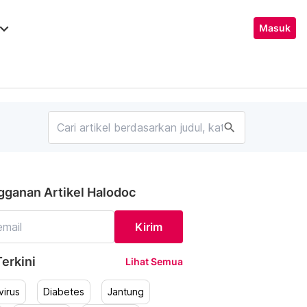
ard_arrow_down
Masuk
search
gganan Artikel Halodoc
Kirim
erkini
Lihat Semua
irus
Diabetes
Jantung