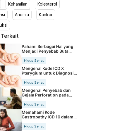
Kehamilan
Kolesterol
nsi
Anemia
Kanker
uksi
 Terkait
Pahami Berbagai Hal yang
Menjadi Penyebab Buta
Warna
Hidup Sehat
Mengenal Kode ICD X
Pterygium untuk Diagnosis
Mata
Hidup Sehat
Mengenal Penyebab dan
Gejala Perforation pada
Tubuh
Hidup Sehat
Memahami Kode
Gastropathy ICD 10 dalam
Rekam Medis Pasien
Hidup Sehat