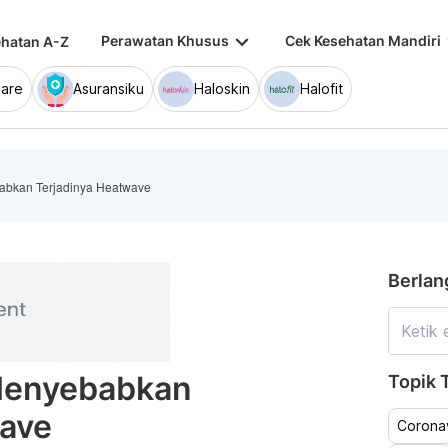
keyboard_arrow_down
keybo
Perawatan Khusus
Cek Kesehatan Mandiri
hatan A-Z
are
Asuransiku
Haloskin
Halofit
abkan Terjadinya Heatwave
Berlan
 Menyebabkan
Topik T
wave
Coronav