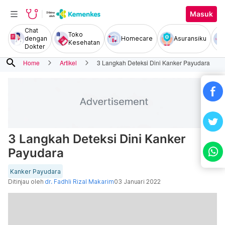
Masuk
Chat
Toko
dengan
Homecare
Asuransiku
Kesehatan
Dokter
search
Home
Artikel
3 Langkah Deteksi Dini Kanker Payudara
3 Langkah Deteksi Dini Kanker
Payudara
Kanker Payudara
Ditinjau oleh
dr. Fadhli Rizal Makarim
03 Januari 2022