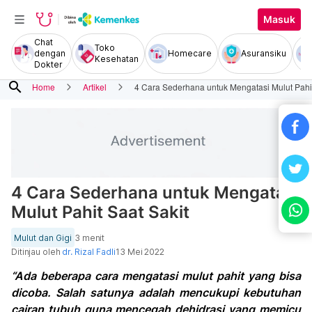
Masuk
Chat
Toko
dengan
Homecare
Asuransiku
Kesehatan
Dokter
search
Home
Artikel
4 Cara Sederhana untuk Mengatasi Mulut Pahit
4 Cara Sederhana untuk Mengatasi
Mulut Pahit Saat Sakit
Mulut dan Gigi
3 menit
Ditinjau oleh
dr. Rizal Fadli
13 Mei 2022
“Ada beberapa cara mengatasi mulut pahit yang bisa
dicoba. Salah satunya adalah mencukupi kebutuhan
cairan tubuh guna mencegah dehidrasi yang memicu