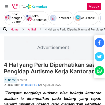
Masuk
Chat
Toko
dengan
Homecare
Asuransiku
Kesehatan
Dokter
search
Home
Artikel
4 Hal yang Perlu Diperhatikan saat Pengidap 
4 Hal yang Perlu Diperhatikan saat
Pengidap Autisme Kerja Kantoran
Autisme
3 menit
Ditinjau oleh
dr. Rizal Fadli
01 Agustus 2022
“Ternyata pengidap autisme bisa bekerja kantoran
asalkan ia ditempatkan pada bidang yang tepat.
Seperti misalnya bidang yang memerlukan ketelitian