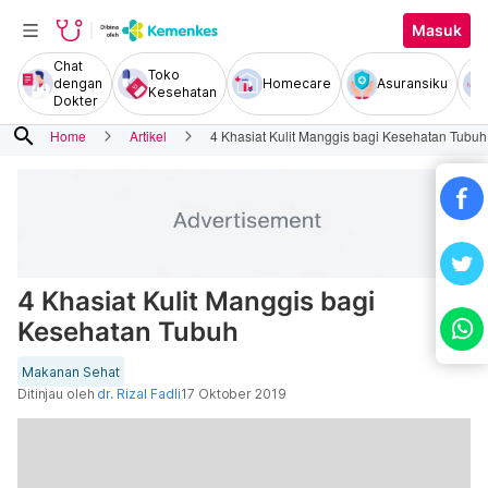
Masuk
Chat
Toko
dengan
Homecare
Asuransiku
Kesehatan
Dokter
search
Home
Artikel
4 Khasiat Kulit Manggis bagi Kesehatan Tubuh
4 Khasiat Kulit Manggis bagi
Kesehatan Tubuh
Makanan Sehat
Ditinjau oleh
dr. Rizal Fadli
17 Oktober 2019