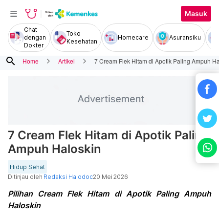
Masuk
Chat
Toko
dengan
Homecare
Asuransiku
Kesehatan
Dokter
search
Home
Artikel
7 Cream Flek Hitam di Apotik Paling Ampuh Ha
7 Cream Flek Hitam di Apotik Paling
Ampuh Haloskin
Hidup Sehat
Ditinjau oleh
Redaksi Halodoc
20 Mei 2026
Pilihan Cream Flek Hitam di Apotik Paling Ampuh
Haloskin