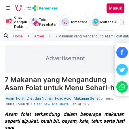
Masuk
Chat
Toko
dengan
Homecare
Asuransiku
Kesehatan
Dokter
search
Home
Artikel
7 Makanan yang Mengandung Asam Folat untu
7 Makanan yang Mengandung
Asam Folat untuk Menu Sehari-hari
Asam Folat
Diet dan Nutrisi
Folic Acid
Makanan Sehat
5 menit
Ditinjau oleh
dr. Caisar Dewi Maulina
28 Januari 2025
Asam folat terkandung dalam beberapa makanan
seperti alpukat, buah bit, bayam, kale, telur, serta hati
sapi.