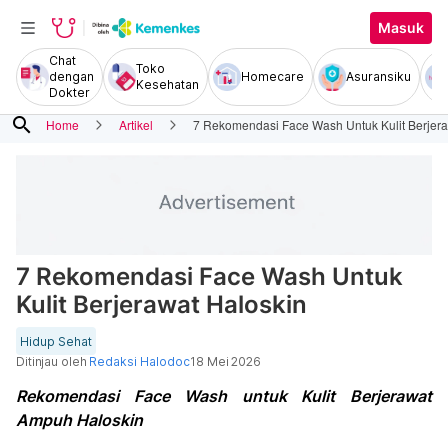
Masuk
Chat
Toko
dengan
Homecare
Asuransiku
Kesehatan
Dokter
search
Home
Artikel
7 Rekomendasi Face Wash Untuk Kulit Berjera
7 Rekomendasi Face Wash Untuk
Kulit Berjerawat Haloskin
Hidup Sehat
Ditinjau oleh
Redaksi Halodoc
18 Mei 2026
Rekomendasi Face Wash untuk Kulit Berjerawat
Ampuh Haloskin