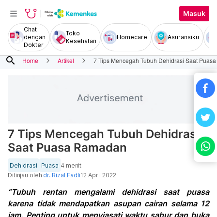
Masuk
Chat
Toko
dengan
Homecare
Asuransiku
Kesehatan
Dokter
search
Home
Artikel
7 Tips Mencegah Tubuh Dehidrasi Saat Puas
7 Tips Mencegah Tubuh Dehidrasi
Saat Puasa Ramadan
Dehidrasi
Puasa
4 menit
Ditinjau oleh
dr. Rizal Fadli
12 April 2022
“Tubuh rentan mengalami dehidrasi saat puasa
karena tidak mendapatkan asupan cairan selama 12
jam. Penting untuk menyiasati waktu sahur dan buka