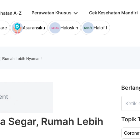
keyboard_arrow_down
keybo
Perawatan Khusus
Cek Kesehatan Mandiri
hatan A-Z
are
Asuransiku
Haloskin
Halofit
ar, Rumah Lebih Nyaman!
Berlan
ara Segar, Rumah Lebih
Topik T
Coronav