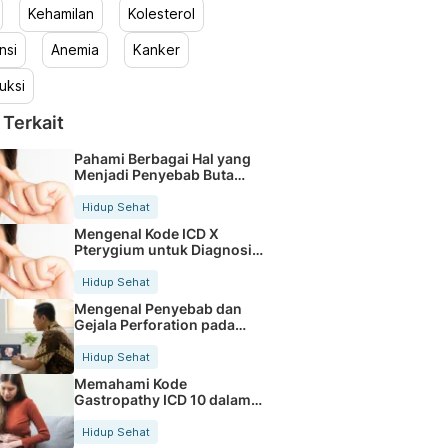
Kehamilan
Kolesterol
nsi
Anemia
Kanker
uksi
 Terkait
Pahami Berbagai Hal yang
Menjadi Penyebab Buta
Warna
Hidup Sehat
Mengenal Kode ICD X
Pterygium untuk Diagnosis
Mata
Hidup Sehat
Mengenal Penyebab dan
Gejala Perforation pada
Tubuh
Hidup Sehat
Memahami Kode
Gastropathy ICD 10 dalam
Rekam Medis Pasien
Hidup Sehat