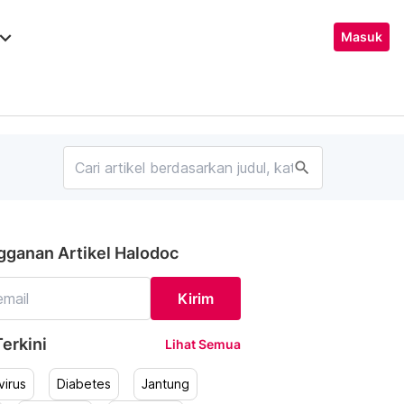
ard_arrow_down
Masuk
search
gganan Artikel Halodoc
Kirim
erkini
Lihat Semua
irus
Diabetes
Jantung