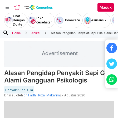
Masuk
Chat
Toko
dengan
Homecare
Asuransiku
Kesehatan
Dokter
search
Home
Artikel
Alasan Pengidap Penyakit Sapi Gila Alami Ga
Alasan Pengidap Penyakit Sapi Gila
Alami Gangguan Psikologis
Penyakit Sapi Gila
Ditinjau oleh
dr. Fadhli Rizal Makarim
27 Agustus 2020