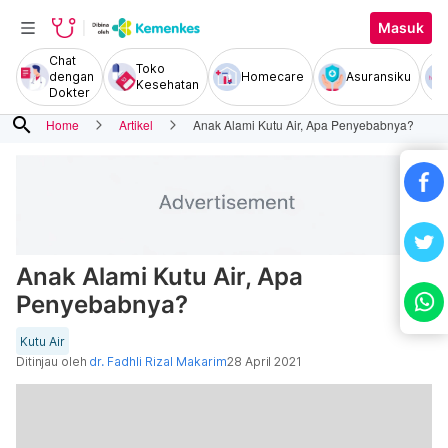
Masuk
Chat
Toko
dengan
Homecare
Asuransiku
Kesehatan
Dokter
search
Home
Artikel
Anak Alami Kutu Air, Apa Penyebabnya?
Anak Alami Kutu Air, Apa
Penyebabnya?
Kutu Air
Ditinjau oleh
dr. Fadhli Rizal Makarim
28 April 2021