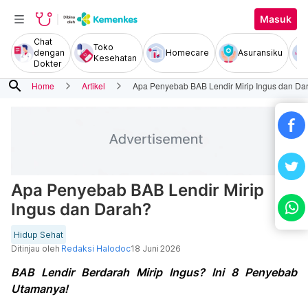
Masuk
Chat
Toko
dengan
Homecare
Asuransiku
Kesehatan
Dokter
search
Home
Artikel
Apa Penyebab BAB Lendir Mirip Ingus dan Da
Apa Penyebab BAB Lendir Mirip
Ingus dan Darah?
Hidup Sehat
Ditinjau oleh
Redaksi Halodoc
18 Juni 2026
BAB Lendir Berdarah Mirip Ingus? Ini 8 Penyebab
Utamanya!