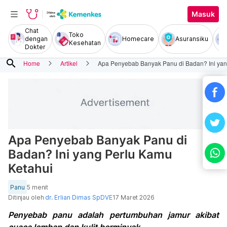
Masuk
Chat
Toko
dengan
Homecare
Asuransiku
Kesehatan
Dokter
search
Home
Artikel
Apa Penyebab Banyak Panu di Badan? Ini yan
Apa Penyebab Banyak Panu di
Badan? Ini yang Perlu Kamu
Ketahui
Panu
5 menit
Ditinjau oleh
dr. Erlian Dimas SpDVE
17 Maret 2026
Penyebab panu adalah pertumbuhan jamur akibat