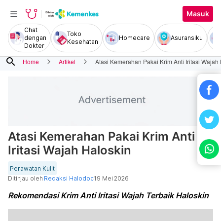
Masuk
Chat
Toko
dengan
Homecare
Asuransiku
Kesehatan
Dokter
search
Home
Artikel
Atasi Kemerahan Pakai Krim Anti Iritasi Wajah
Atasi Kemerahan Pakai Krim Anti
Iritasi Wajah Haloskin
Perawatan Kulit
Ditinjau oleh
Redaksi Halodoc
19 Mei 2026
Rekomendasi Krim Anti Iritasi Wajah Terbaik Haloskin