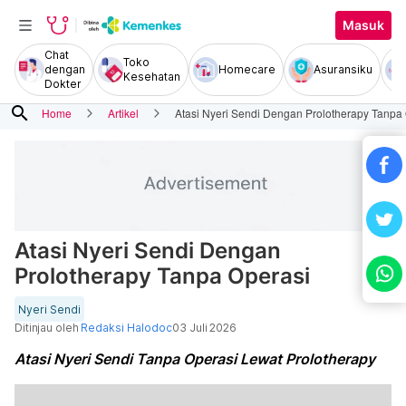
Masuk
Chat
Toko
dengan
Homecare
Asuransiku
Kesehatan
Dokter
search
Home
Artikel
Atasi Nyeri Sendi Dengan Prolotherapy Tanpa
Atasi Nyeri Sendi Dengan
Prolotherapy Tanpa Operasi
Nyeri Sendi
Ditinjau oleh
Redaksi Halodoc
03 Juli 2026
Atasi Nyeri Sendi Tanpa Operasi Lewat Prolotherapy