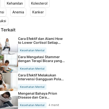
Kehamilan
Kolesterol
nsi
Anemia
Kanker
uksi
 Terkait
Cara Efektif dan Alami How
to Lower Cortisol Setiap
Hari
Kesehatan Mental
Cara Mengatasi Stammer
dengan Terapi Bicara yang
Efektif
Kesehatan Mental
Cara Efektif Melakukan
Intervensi Gangguan Pola
Tidur
Kesehatan Mental
Mengenal Bahaya Prion
Disease dan Cara
Penularannya pada
Manusia
4 menit
Kesehatan Mental