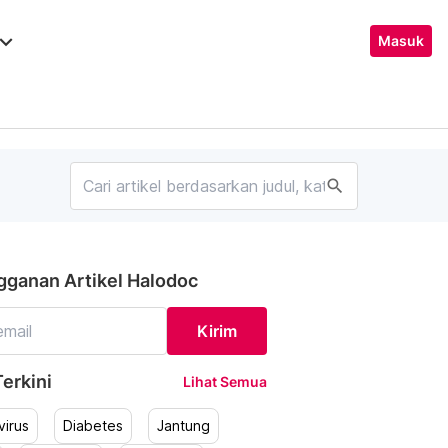
ard_arrow_down
Masuk
search
gganan Artikel Halodoc
Kirim
erkini
Lihat Semua
irus
Diabetes
Jantung