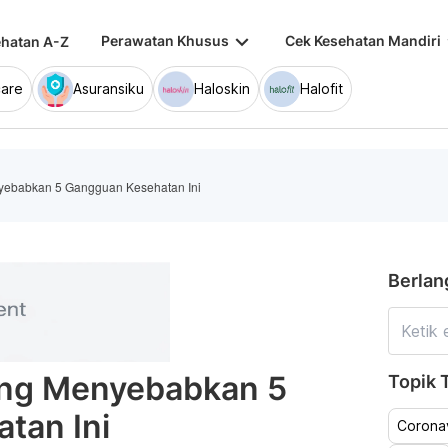
keyboard_arrow_down
keybo
Perawatan Khusus
Cek Kesehatan Mandiri
hatan A-Z
are
Asuransiku
Haloskin
Halofit
yebabkan 5 Gangguan Kesehatan Ini
Berlan
ing Menyebabkan 5
Topik T
tan Ini
Coronav