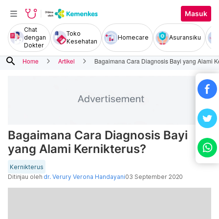
Masuk
Chat
Toko
dengan
Homecare
Asuransiku
Kesehatan
Dokter
search
Home
Artikel
Bagaimana Cara Diagnosis Bayi yang Alami Ke
Bagaimana Cara Diagnosis Bayi
yang Alami Kernikterus?
Kernikterus
Ditinjau oleh
dr. Verury Verona Handayani
03 September 2020