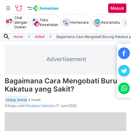
Masuk
Chat
Toko
dengan
Homecare
Asuransiku
Kesehatan
Dokter
search
Home
Artikel
Bagaimana Cara Mengobati Burung Kakatua y
Bagaimana Cara Mengobati Burung
Kakatua yang Sakit?
Hidup Sehat
4 menit
Ditinjau oleh
Redaksi Halodoc
17 Juni 2026