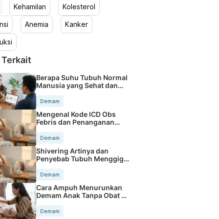
Kehamilan
Kolesterol
nsi
Anemia
Kanker
uksi
 Terkait
Berapa Suhu Tubuh Normal
Manusia yang Sehat dan
Ideal
Demam
Mengenal Kode ICD Obs
Febris dan Penanganan
Demam Tepat
Demam
Shivering Artinya dan
Penyebab Tubuh Menggigil
Secara Tiba-tiba
Demam
Cara Ampuh Menurunkan
Demam Anak Tanpa Obat di
Rumah
Demam