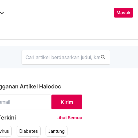
ard_arrow_down
Masuk
search
gganan Artikel Halodoc
Kirim
erkini
Lihat Semua
irus
Diabetes
Jantung