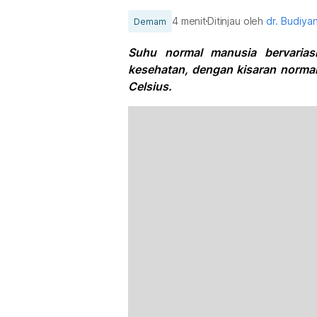
4 menit
Ditinjau oleh
dr. Budiya
Demam
Suhu normal manusia bervariasi
kesehatan, dengan kisaran normal
Celsius.