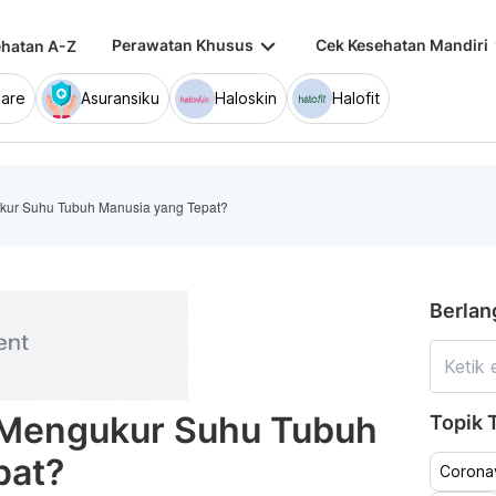
keyboard_arrow_down
keybo
Perawatan Khusus
Cek Kesehatan Mandiri
hatan A-Z
are
Asuransiku
Haloskin
Halofit
ur Suhu Tubuh Manusia yang Tepat?
Berlan
 Mengukur Suhu Tubuh
Topik T
pat?
Coronav