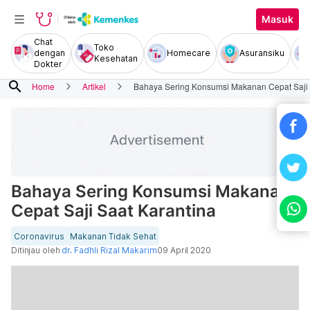
Masuk
Chat
Toko
dengan
Homecare
Asuransiku
Kesehatan
Dokter
search
Home
Artikel
Bahaya Sering Konsumsi Makanan Cepat Saji 
Bahaya Sering Konsumsi Makanan
Cepat Saji Saat Karantina
Coronavirus
Makanan Tidak Sehat
Ditinjau oleh
dr. Fadhli Rizal Makarim
09 April 2020