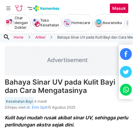
Masuk
Chat
Toko
dengan
Homecare
Asuransiku
Kesehatan
Dokter
search
Home
Artikel
Bahaya Sinar UV pada Kulit Bayi dan Cara Me
Bahaya Sinar UV pada Kulit Bayi
dan Cara Mengatasinya
Kesehatan Bayi
4 menit
Ditinjau oleh
dr. Erlin SpA
15 Agustus 2025
Kulit bayi mudah rusak akibat sinar UV, sehingga perlu
perlindungan ekstra sejak dini.