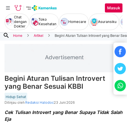
Masuk
Chat
Toko
dengan
Homecare
Asuransiku
Kesehatan
Dokter
search
Home
Artikel
Begini Aturan Tulisan Introvert yang Benar Se
Begini Aturan Tulisan Introvert
yang Benar Sesuai KBBI
Hidup Sehat
Ditinjau oleh
Redaksi Halodoc
23 Juni 2026
Cek Tulisan Introvert yang Benar Supaya Tidak Salah
Eja