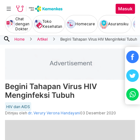
Masuk
Chat
Toko
dengan
Homecare
Asuransiku
Kesehatan
Dokter
search
Home
Artikel
Begini Tahapan Virus HIV Menginfeksi Tubuh
Begini Tahapan Virus HIV
Menginfeksi Tubuh
HIV dan AIDS
Ditinjau oleh
dr. Verury Verona Handayani
03 Desember 2020