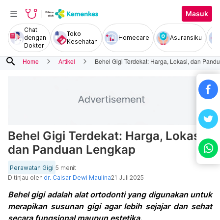
Masuk
Chat
Toko
dengan
Homecare
Asuransiku
Kesehatan
Dokter
search
Home
Artikel
Behel Gigi Terdekat: Harga, Lokasi, dan Pan
Behel Gigi Terdekat: Harga, Lokasi,
dan Panduan Lengkap
Perawatan Gigi
5 menit
Ditinjau oleh
dr. Caisar Dewi Maulina
21 Juli 2025
Behel gigi adalah alat ortodonti yang digunakan untuk
merapikan susunan gigi agar lebih sejajar dan sehat
secara fungsional maupun estetika.