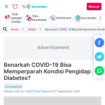
Masuk
Chat
Toko
dengan
Homecare
Asuransiku
Kesehatan
Dokter
search
Home
Artikel
Benarkah COVID-19 Bisa Memperparah Kondis
Benarkah COVID-19 Bisa
Memperparah Kondisi Pengidap
Diabetes?
Coronavirus
Ditinjau oleh
dr. Fadhli Rizal Makarim
07 September 2021