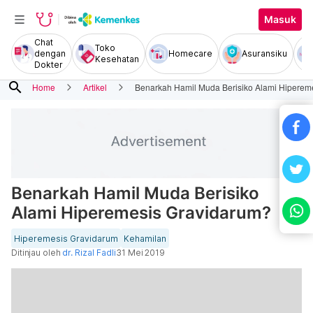
Masuk
Chat
Toko
dengan
Homecare
Asuransiku
Kesehatan
Dokter
search
Home
Artikel
Benarkah Hamil Muda Berisiko Alami Hiperem
Benarkah Hamil Muda Berisiko
Alami Hiperemesis Gravidarum?
Hiperemesis Gravidarum
Kehamilan
Ditinjau oleh
dr. Rizal Fadli
31 Mei 2019