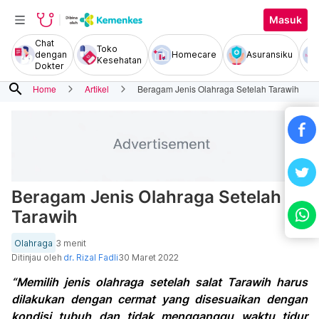
Masuk
Chat
Toko
dengan
Homecare
Asuransiku
Kesehatan
Dokter
search
Home
Artikel
Beragam Jenis Olahraga Setelah Tarawih
Beragam Jenis Olahraga Setelah
Tarawih
Olahraga
3 menit
Ditinjau oleh
dr. Rizal Fadli
30 Maret 2022
“Memilih jenis olahraga setelah salat Tarawih harus
dilakukan dengan cermat yang disesuaikan dengan
kondisi tubuh dan tidak mengganggu waktu tidur