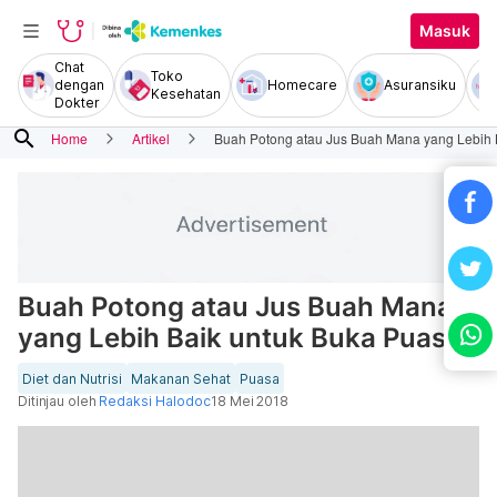
Masuk
Chat
Toko
dengan
Homecare
Asuransiku
Kesehatan
Dokter
search
Home
Artikel
Buah Potong atau Jus Buah Mana yang Lebih 
Buah Potong atau Jus Buah Mana
yang Lebih Baik untuk Buka Puasa
Diet dan Nutrisi
Makanan Sehat
Puasa
Ditinjau oleh
Redaksi Halodoc
18 Mei 2018