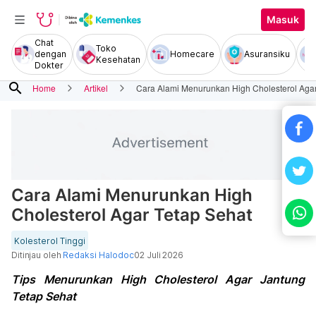
Masuk
Chat
Toko
dengan
Homecare
Asuransiku
Kesehatan
Dokter
search
Home
Artikel
Cara Alami Menurunkan High Cholesterol Agar
Cara Alami Menurunkan High
Cholesterol Agar Tetap Sehat
Kolesterol Tinggi
Ditinjau oleh
Redaksi Halodoc
02 Juli 2026
Tips Menurunkan High Cholesterol Agar Jantung
Tetap Sehat