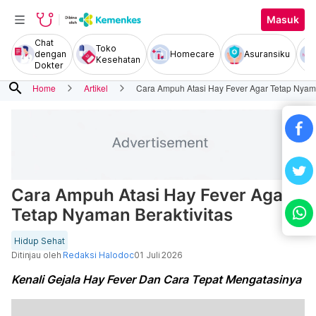
Masuk
Chat
Toko
dengan
Homecare
Asuransiku
Kesehatan
Dokter
search
Home
Artikel
Cara Ampuh Atasi Hay Fever Agar Tetap Nyama
Cara Ampuh Atasi Hay Fever Agar
Tetap Nyaman Beraktivitas
Hidup Sehat
Ditinjau oleh
Redaksi Halodoc
01 Juli 2026
Kenali Gejala Hay Fever Dan Cara Tepat Mengatasinya