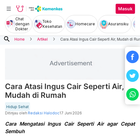
Masuk
Chat
Toko
dengan
Homecare
Asuransiku
Kesehatan
Dokter
search
Home
Artikel
Cara Atasi Ingus Cair Seperti Air, Mudah di R
Cara Atasi Ingus Cair Seperti Air,
Mudah di Rumah
Hidup Sehat
Ditinjau oleh
Redaksi Halodoc
17 Juni 2026
Cara Mengatasi Ingus Cair Seperti Air agar Cepat
Sembuh